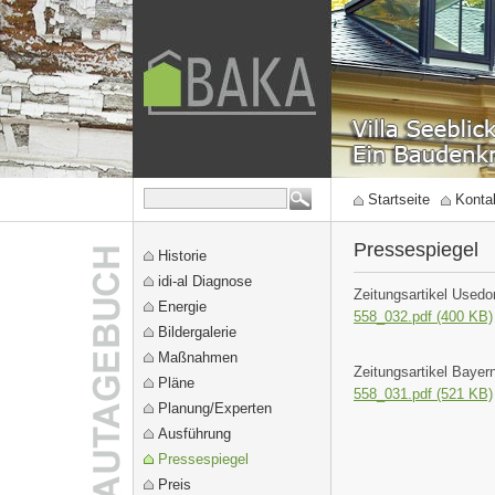
Startseite
Konta
Pressespiegel
Historie
idi-al Diagnose
Zeitungsartikel Usedo
Energie
558_032.pdf (400 KB)
Bildergalerie
Maßnahmen
Zeitungsartikel Bayer
Pläne
558_031.pdf (521 KB)
Planung/Experten
Ausführung
Pressespiegel
Preis