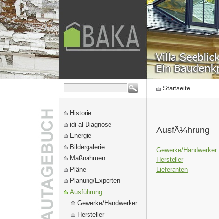
Startseite
Historie
idi-al Diagnose
AusfÃ¼hrung
Energie
Bildergalerie
Gewerke/Handwerker
Maßnahmen
Hersteller
Pläne
Lieferanten
Planung/Experten
Ausführung
Gewerke/Handwerker
Hersteller